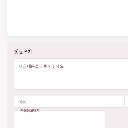
댓글쓰기
내용
자동등록방지
이름
비밀번호
필수
필수