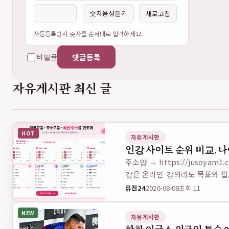
숫자음성듣기
새로고침
자동등록방지 숫자를 순서대로 입력하세요.
비밀글
댓글등록
자유게시판 최신 글
HOT
자유게시판
인강 사이트 순위 비교, 
주소얌 → https://jusoy
같은 온라인 강의라도 목표와 필
내…
유진24
2026-08-08
조회 11
NEW
자유게시판