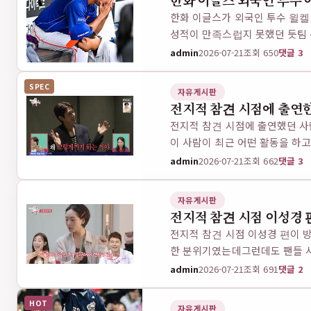
한화 이글스 외국인 투수
한화 이글스가 외국인 투수 윌켈
성적이 만족스럽지 못했던 듯팀 
승 7패 평균자…
admin
2026-07-21
조회 650
댓글 3
SPEC
자유게시판
전지적 참견 시점에 출연한
전지적 참견 시점에 출연했던 사
이 사람이 최근 어떤 활동을 하
말하면 요즘은…
admin
2026-07-21
조회 662
댓글 3
자유게시판
전지적 참견 시점 이성경 
전지적 참견 시점 이성경 편이 
한 분위기였는데그런데도 팬들 사
는데그 내용이 상당히…
admin
2026-07-21
조회 691
댓글 2
HOT
자유게시판