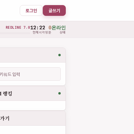
로그인
글쓰기
12:22
0
온라인
REDLINE 7.0
현재시각
방문
상태
M 랭킹
로가기