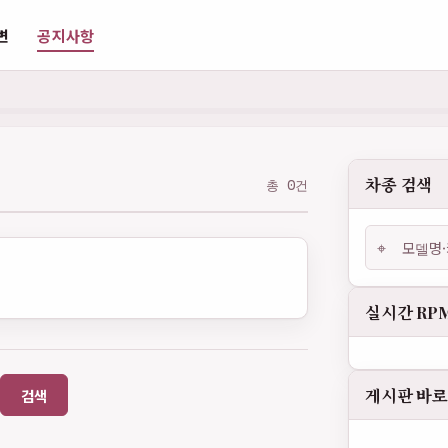
변
공지사항
차종 검색
총 0건
⌖
실시간 RP
게시판 바
검색