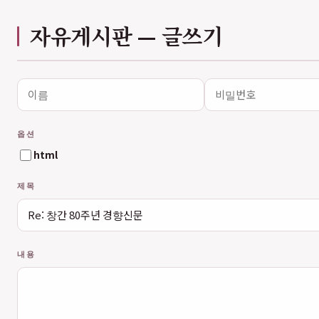
자유게시판 — 글쓰기
이름
비밀번호
이메일
홈페이지
필수
필수
옵션
html
제목
내용
웹에디터 시작