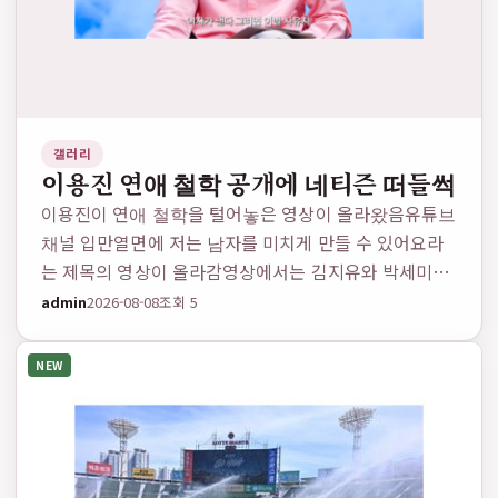
갤러리
이용진 연애 철학 공개에 네티즌 떠들썩
이용진이 연애 철학을 털어놓은 영상이 올라왔음유튜브
채널 입만열면에 저는 남자를 미치게 만들 수 있어요라
는 제목의 영상이 올라감영상에서는 김지유와 박세미가
출연했고 이용진이 인터뷰를 했음이용진은 연애에 대해
admin
2026-08-08
조회 5
솔직하게 말했대남자들이 다 좋아하는 여자가 되려고 하
면 안 된…
NEW