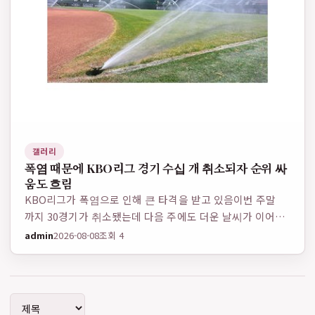
갤러리
폭염 때문에 KBO리그 경기 수십 개 취소되자 순위 싸
움도 흐림
KBO리그가 폭염으로 인해 큰 타격을 받고 있음이번 주말
까지 30경기가 취소됐는데 다음 주에도 더운 날씨가 이어질
거라서 추가 경기도 나올 가능성 있음아시안게임 때문인 건
admin
2026-08-08
조회 4
아니고 단순히 기상 조건 때문임이런 상황이 계속되면 시즌
전체 경기 일정에 차질이 생길 수 있고팀…